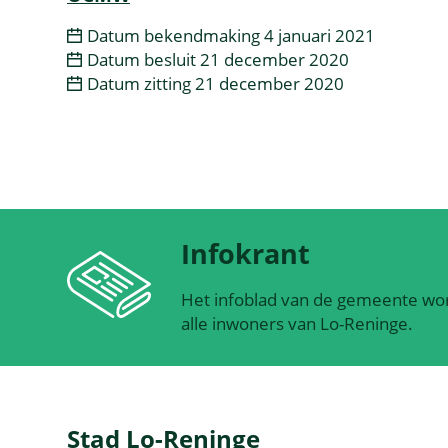
Datum bekendmaking
4 januari 2021
Datum besluit
21 december 2020
Datum zitting
21 december 2020
Infokrant
Het infoblad van de gemeente wor
alle inwoners van Lo-Reninge.
Contact
Stad Lo-Reninge