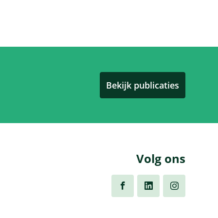
Bekijk publicaties
Volg ons
Volg
Volg
Volg