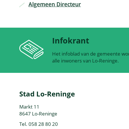
Thema's
Algemeen Directeur
Infokrant
Het infoblad van de gemeente wor
alle inwoners van Lo-Reninge.
Contact
Stad Lo-Reninge
&
Adres
Markt 11
openingsuren
,
8647
Lo-Reninge
Tel.
058 28 80 20