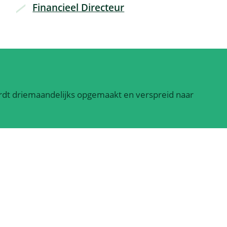
Financieel Directeur
dt driemaandelijks opgemaakt en verspreid naar