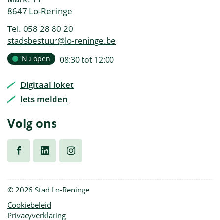
openingsuren
,
8647
Lo-Reninge
Tel.
058 28 80 20
E-
stadsbestuur
@
lo-reninge.be
mail
Openingsuren
Nu open
open
08:30
tot
12:00
Vandaag
van
Digitaal loket
Iets melden
Volg ons
Volg
Volg
Volg
© 2026 Stad Lo-Reninge
ons
ons
ons
Cookiebeleid
Privacyverklaring
op
op
op