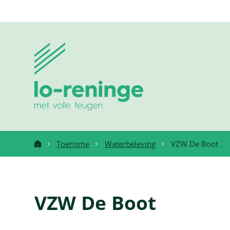
Ga
naar:
Lo-
Naar
inhoud
Reninge
Toerisme
Waterbeleving
VZW De Boot
Startpagina
VZW De Boot