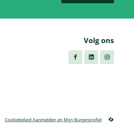
Volg ons
Volg
Volg
Volg
ons
ons
ons
op
op
op
Facebook
Linkedin
Instagram
lcp.nv
Cookiebeleid Aanmelden en Mijn Burgerprofiel
2026
©