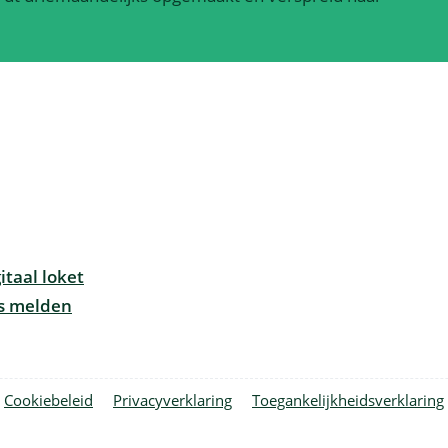
itaal loket
ts melden
Cookiebeleid
Privacyverklaring
Toegankelijkheidsverklaring