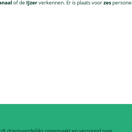
anaal
of de
IJzer
verkennen. Er is plaats voor
zes
personen
dt driemaandelijks opgemaakt en verspreid naar