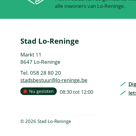
alle inwoners van Lo-Reninge.
Contact
Stad Lo-Reninge
&
Adres
Markt 11
openingsuren
,
8647
Lo-Reninge
Tel.
058 28 80 20
E-
stadsbestuur
@
lo-reninge.be
Dig
mail
Openingsuren
Nu gesloten
open
08:30
tot
12:00
Ie
Vandaag
van
© 2026 Stad Lo-Reninge