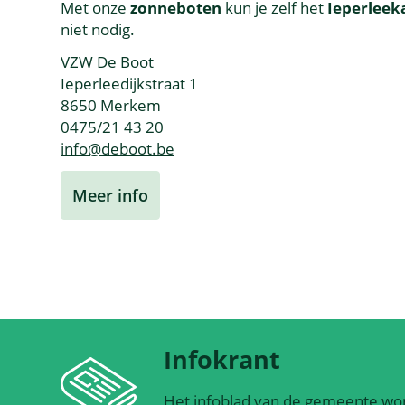
Met onze
zonneboten
kun je zelf het
Ieperleek
niet nodig.
VZW De Boot
Ieperleedijkstraat 1
8650 Merkem
0475/21 43 20
info@deboot.be
Meer info
Infokrant
Het infoblad van de gemeente wor