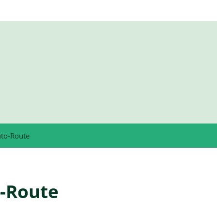
uto-Route
o-Route