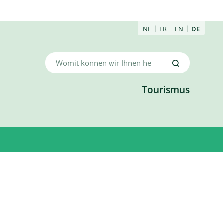
NL
FR
EN
DE
Womit
Suche
können
wir
Tourismus
Ihnen
helfen?