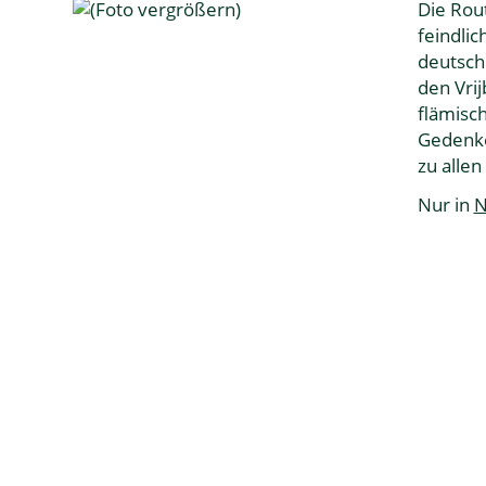
Die Rou
feindli
deutsch
den Vrij
flämisc
Gedenke
zu allen
Nur in
N