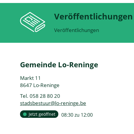
Veröffentlichungen
Veröffentlichungen
Kontakt
Gemeinde Lo-Reninge
Adresse
Markt 11
,
8647
Lo-Reninge
Tel.
058 28 80 20
E-
stadsbestuur
@
lo-reninge.be
Mail
Öffnungszeiten
Jetzt geöffnet
offen
08:30
zu
12:00
Heute
van