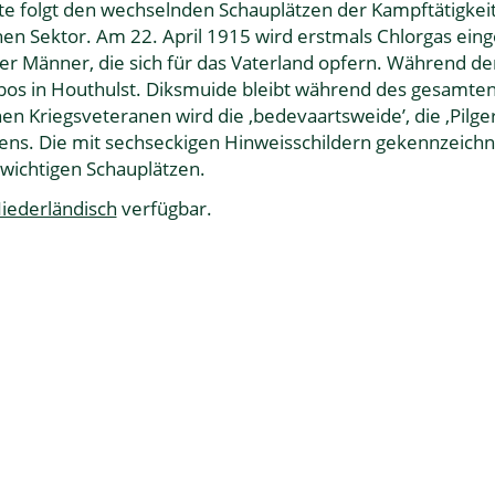
te folgt den wechselnden Schauplätzen der Kampftätigkei
chen Sektor. Am 22. April 1915 wird erstmals Chlorgas ein
er Männer, die sich für das Vaterland opfern. Während der
bos in Houthulst. Diksmuide bleibt während des gesamten 
hen Kriegsveteranen wird die ‚bedevaartsweide’, die ‚Pilg
ns. Die mit sechseckigen Hinweisschildern gekennzeichne
 wichtigen Schauplätzen.
iederländisch
verfügbar.