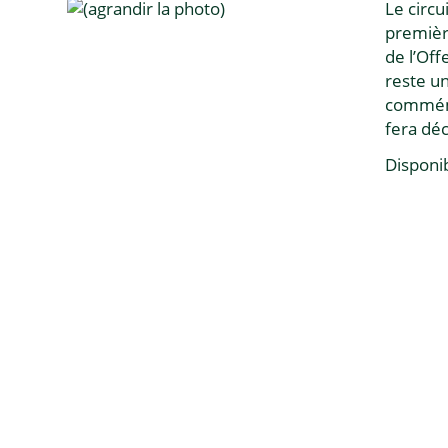
Le circu
première
de l’Off
reste un
commémo
fera déc
Disponi