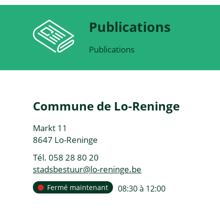
Publications
Publications
Contact
Commune de Lo-Reninge
Adresse
Markt 11
,
8647
Lo-Reninge
Tél.
058 28 80 20
E-
stadsbestuur
@
lo-reninge.be
mail
Heures
Fermé maintenant
ouvert
08:30
à
12:00
Aujourd'hui
d'ouverture
de