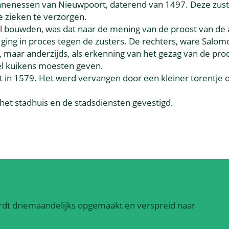
canenessen van Nieuwpoort, daterend van 1497. Deze zus
 zieken te verzorgen.
el bouwden, was dat naar de mening van de proost van de a
 ging in proces tegen de zusters. De rechters, ware Salom
n, maar anderzijds, als erkenning van het gezag van de proo
el kuikens moesten geven.
 in 1579. Het werd vervangen door een kleiner torentje 
het stadhuis en de stadsdiensten gevestigd.
dt driemaandelijks opgemaakt en verspreid naar