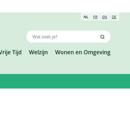
NL
FR
EN
DE
Wat
Zoeken
zoek
je?
Vrije Tijd
Welzijn
Wonen en Omgeving