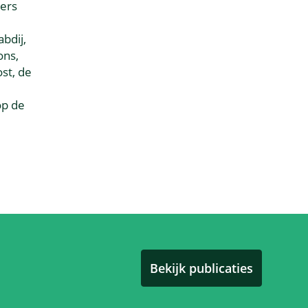
ters
bdij,
ons,
st, de
op de
Bekijk publicaties