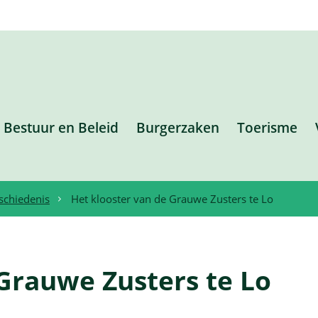
Bestuur en Beleid
Burgerzaken
Toerisme
schiedenis
Het klooster van de Grauwe Zusters te Lo
 Grauwe Zusters te Lo