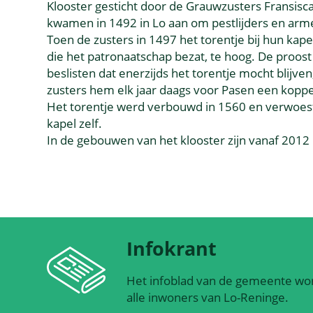
Klooster gesticht door de Grauwzusters Fransis
kwamen in 1492 in Lo aan om pestlijders en arme
Toen de zusters in 1497 het torentje bij hun kap
die het patronaatschap bezat, te hoog. De proost
beslisten dat enerzijds het torentje mocht blijve
zusters hem elk jaar daags voor Pasen een kopp
Het torentje werd verbouwd in 1560 en verwoest
kapel zelf.
In de gebouwen van het klooster zijn vanaf 2012 
Infokrant
Het infoblad van de gemeente wor
alle inwoners van Lo-Reninge.