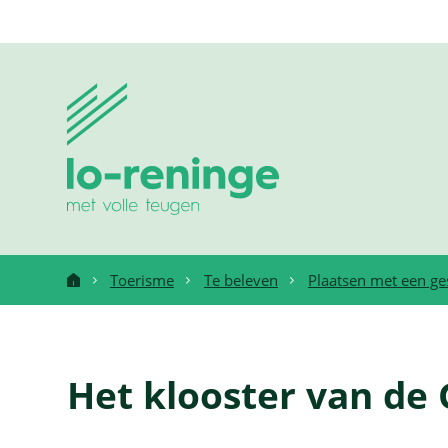
Ga
naar:
Lo-
Naar
inhoud
Reninge
Toerisme
Te beleven
Plaatsen met een ge
Startpagina
Het klooster van de