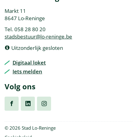
&
Adres
Markt 11
openingsuren
,
8647
Lo-Reninge
Tel.
058 28 80 20
E-
stadsbestuur
@
lo-reninge.be
mail
Openingsuren
Vandaag
Uitzonderlijk gesloten
Digitaal loket
Iets melden
Volg ons
Volg
Volg
Volg
© 2026 Stad Lo-Reninge
ons
ons
ons