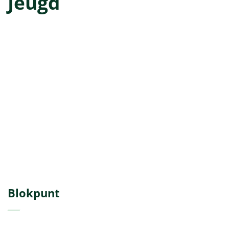
Jeugd
A
tot
Z
Blokpunt