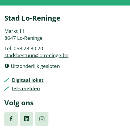
Contact
Stad Lo-Reninge
&
Adres
Markt 11
openingsuren
,
8647
Lo-Reninge
Tel.
058 28 80 20
E-
stadsbestuur
@
lo-reninge.be
mail
Openingsuren
Vandaag
Uitzonderlijk gesloten
Digitaal loket
Iets melden
Volg ons