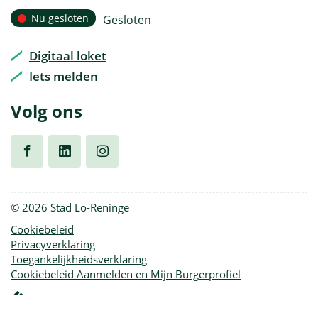
mail
Openingsuren
Nu gesloten
Gesloten
Vandaag
Digitaal loket
Iets melden
Volg ons
Volg
Volg
Volg
© 2026 Stad Lo-Reninge
ons
ons
ons
Cookiebeleid
Privacyverklaring
op
op
op
Toegankelijkheidsverklaring
Cookiebeleid Aanmelden en Mijn Burgerprofiel
Facebook
Linkedin
Instagram
lcp.nv
2026