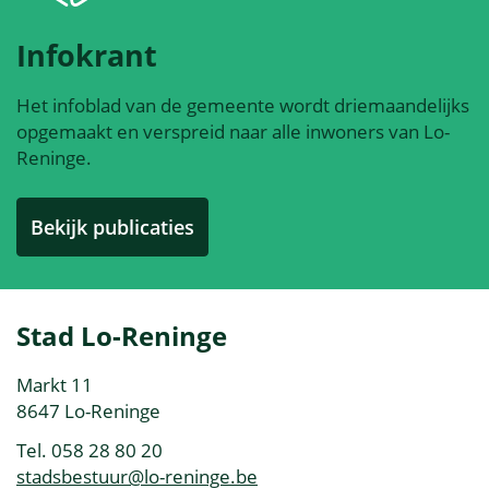
Infokrant
Het infoblad van de gemeente wordt driemaandelijks
opgemaakt en verspreid naar alle inwoners van Lo-
Reninge.
Bekijk publicaties
Contact
Stad Lo-Reninge
&
Adres
Markt 11
openingsuren
,
8647
Lo-Reninge
Tel.
058 28 80 20
E-
stadsbestuur
@
lo-reninge.be