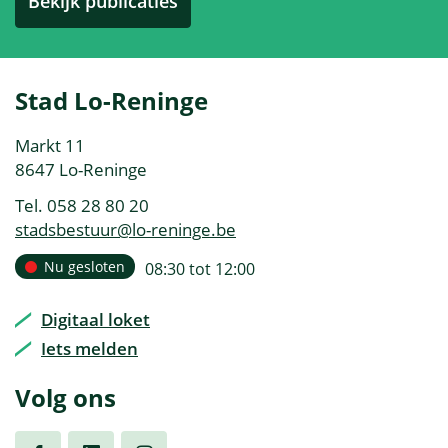
Bekijk publicaties
Contact
Stad Lo-Reninge
&
Adres
Markt 11
openingsuren
,
8647
Lo-Reninge
Tel.
058 28 80 20
E-
stadsbestuur
@
lo-reninge.be
mail
Openingsuren
Nu gesloten
open
08:30
tot
12:00
Vandaag
van
Digitaal loket
Iets melden
Volg ons