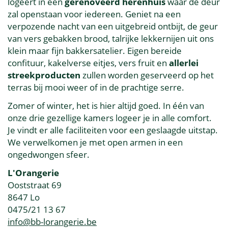
logeert in een
gerenoveerd herenhuis
waar de deur
zal openstaan voor iedereen. Geniet na een
verpozende nacht van een uitgebreid ontbijt, de geur
van vers gebakken brood, talrijke lekkernijen uit ons
klein maar fijn bakkersatelier. Eigen bereide
confituur, kakelverse eitjes, vers fruit en
allerlei
streekproducten
zullen worden geserveerd op het
terras bij mooi weer of in de prachtige serre.
Zomer of winter, het is hier altijd goed. In één van
onze drie gezellige kamers logeer je in alle comfort.
Je vindt er alle faciliteiten voor een geslaagde uitstap.
We verwelkomen je met open armen in een
ongedwongen sfeer.
L'Orangerie
Ooststraat 69
8647 Lo
0475/21 13 67
info@bb-lorangerie.be