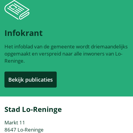
Infokrant
Het infoblad van de gemeente wordt driemaandelijks
opgemaakt en verspreid naar alle inwoners van Lo-
Reninge.
Bekijk publicaties
Contact
Stad Lo-Reninge
&
Adres
Markt 11
openingsuren
,
8647
Lo-Reninge