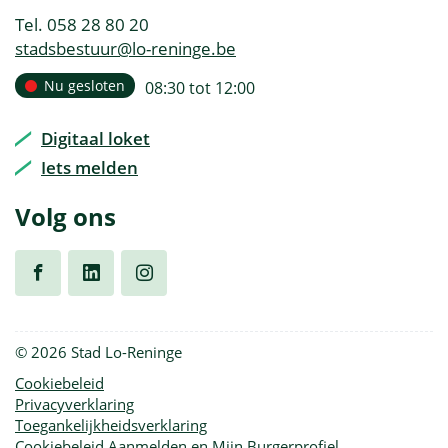
Tel.
058 28 80 20
E-
stadsbestuur
@
lo-reninge.be
mail
Openingsuren
Nu gesloten
open
08:30
tot
12:00
Vandaag
van
Digitaal loket
Iets melden
Volg ons
Volg
Volg
Volg
© 2026 Stad Lo-Reninge
ons
ons
ons
Cookiebeleid
Privacyverklaring
op
op
op
Toegankelijkheidsverklaring
Cookiebeleid Aanmelden en Mijn Burgerprofiel