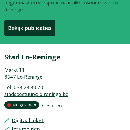
opgemaakt en verspreid naar alle inwoners van Lo-
Reninge.
Bekijk publicaties
Contact
Stad Lo-Reninge
&
Adres
Markt 11
openingsuren
,
8647
Lo-Reninge
Tel.
058 28 80 20
E-
stadsbestuur
@
lo-reninge.be
mail
Openingsuren
Nu gesloten
Gesloten
Vandaag
Digitaal loket
Iets melden