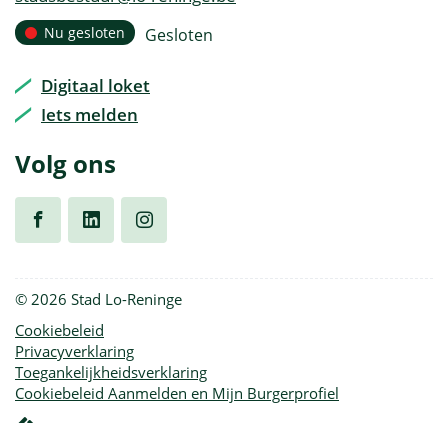
mail
Openingsuren
Nu gesloten
Gesloten
Vandaag
Digitaal loket
Iets melden
Volg ons
Volg
Volg
Volg
© 2026 Stad Lo-Reninge
ons
ons
ons
Cookiebeleid
Privacyverklaring
op
op
op
Toegankelijkheidsverklaring
Cookiebeleid Aanmelden en Mijn Burgerprofiel
Facebook
Linkedin
Instagram
lcp.nv
2026