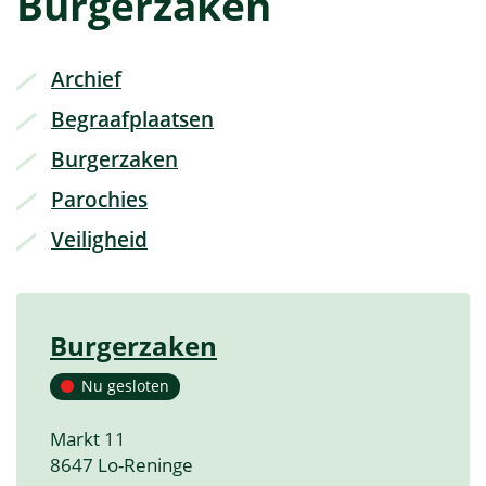
Burgerzaken
Thema's
Archief
Begraafplaatsen
Burgerzaken
Parochies
Veiligheid
Burgerzaken
Contact
Nu gesloten
Adres
Markt 11
,
8647
Lo-Reninge