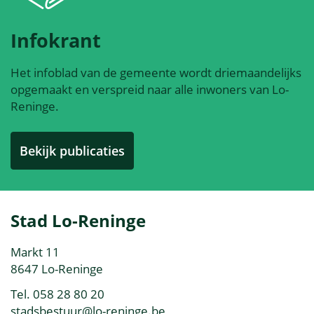
Infokrant
Het infoblad van de gemeente wordt driemaandelijks
opgemaakt en verspreid naar alle inwoners van Lo-
Reninge.
Bekijk publicaties
Contact
Stad Lo-Reninge
&
Adres
Markt 11
openingsuren
,
8647
Lo-Reninge
Tel.
058 28 80 20
E-
stadsbestuur
@
lo-reninge.be