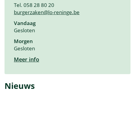
Tel.
058 28 80 20
E-
burgerzaken
@
lo-reninge.be
mail
Openingsuren
Vandaag
Gesloten
Morgen
Gesloten
Burgerzaken
Meer info
Nieuws