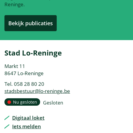
Reninge.
Bekijk publicaties
Contact
Stad Lo-Reninge
&
Adres
Markt 11
openingsuren
,
8647
Lo-Reninge
Tel.
058 28 80 20
E-
stadsbestuur
@
lo-reninge.be
mail
Openingsuren
Nu gesloten
Gesloten
Vandaag
Digitaal loket
Iets melden