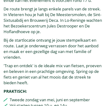
einde van het evenement is voorzien rond 17 u.
De route brengt je langs enkele parels van de streek.
In Vleteren hou je halt bij De Meestersmolen, de Sint-
Sixtusabdij en Brouwerij Deca. In Lo-Reninge wachten
het Bezoekerscentrum Jules Destrooper en De
Hoflandhoeve op je.
Bij de startlocatie ontvang je jouw stempelkaart en
route. Laat je onderweg verrassen door het aanbod
en maak er een gezellige dag van met familie of
vrienden.
'Trap en ontdek' is de ideale mix van fietsen, proeven
en beleven in een prachtige omgeving. Spring op de
fiets en geniet van al het moois dat de streek te
bieden heeft.
PRAKTISCH:
Tweede zondag van mei, juni en september
Vrij starten tussen 10 u. en 14u.