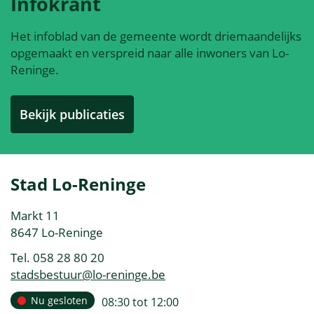
Infokrant
Het infoblad van de gemeente wordt driemaandelijks
opgemaakt en verspreid naar alle inwoners van Lo-
Reninge.
Bekijk publicaties
Contact
Stad Lo-Reninge
&
Adres
Markt 11
openingsuren
,
8647
Lo-Reninge
Tel.
058 28 80 20
E-
stadsbestuur
@
lo-reninge.be
mail
Openingsuren
Nu gesloten
open
08:30
tot
12:00
Vandaag