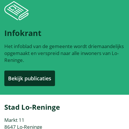
Infokrant
Het infoblad van de gemeente wordt driemaandelijks
opgemaakt en verspreid naar alle inwoners van Lo-
Reninge.
Bekijk publicaties
Contact
Stad Lo-Reninge
&
Adres
Markt 11
openingsuren
,
8647
Lo-Reninge