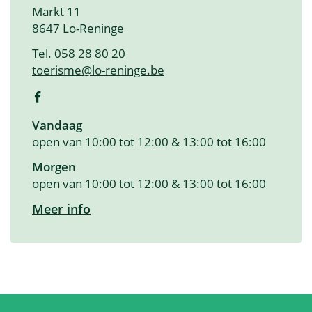
Adres
Markt 11
,
8647
Lo-Reninge
Tel.
058 28 80 20
E-
toerisme
@
lo-reninge.be
mail
Facebook
Toerisme
Openingsuren
Vandaag
open van
10:00
tot
12:00
&
13:00
tot
16:00
Morgen
open van
10:00
tot
12:00
&
13:00
tot
16:00
Toerisme
Meer info