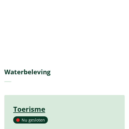
Waterbeleving
Toerisme
Contact
Nu gesloten