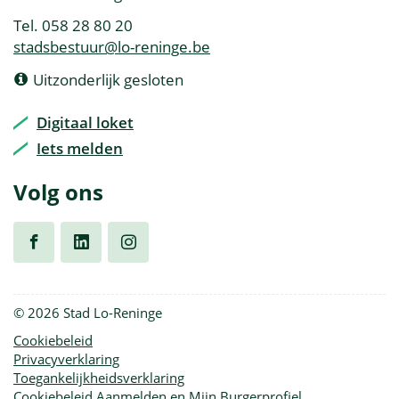
Tel.
058 28 80 20
E-
stadsbestuur
@
lo-reninge.be
mail
Openingsuren
Vandaag
Uitzonderlijk gesloten
Digitaal loket
Iets melden
Volg ons
Volg
Volg
Volg
© 2026 Stad Lo-Reninge
ons
ons
ons
Cookiebeleid
Privacyverklaring
op
op
op
Toegankelijkheidsverklaring
Cookiebeleid Aanmelden en Mijn Burgerprofiel