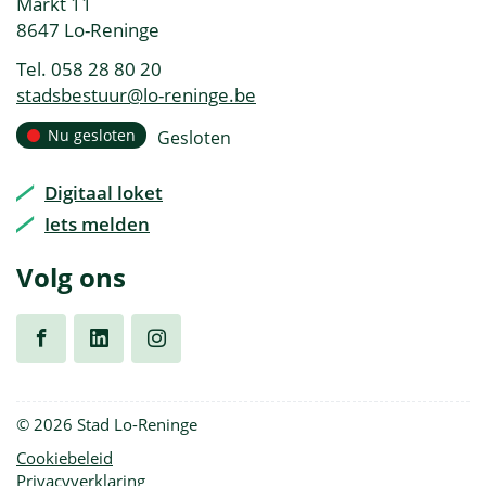
Adres
Markt 11
openingsuren
,
8647
Lo-Reninge
Tel.
058 28 80 20
E-
stadsbestuur
@
lo-reninge.be
mail
Openingsuren
Nu gesloten
Gesloten
Vandaag
Digitaal loket
Iets melden
Volg ons
Volg
Volg
Volg
© 2026 Stad Lo-Reninge
ons
ons
ons
Cookiebeleid
Privacyverklaring