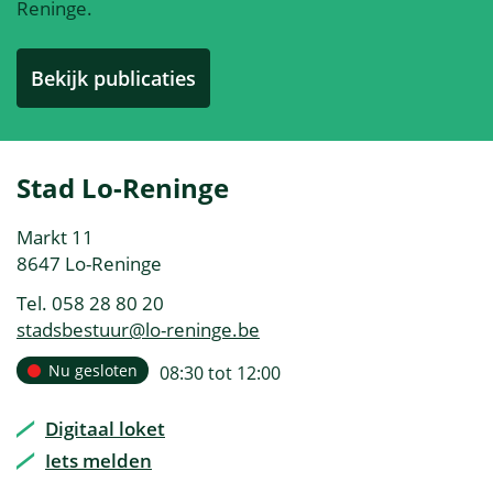
Reninge.
Bekijk publicaties
Contact
Stad Lo-Reninge
&
Adres
Markt 11
openingsuren
,
8647
Lo-Reninge
Tel.
058 28 80 20
E-
stadsbestuur
@
lo-reninge.be
mail
Openingsuren
Nu gesloten
open
08:30
tot
12:00
Vandaag
van
Digitaal loket
Iets melden